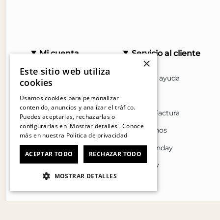
Mi cuenta
Servicio al cliente
×
Este sitio web utiliza
Mi cuenta
Centro de ayuda
cookies
Sigue tu compra
Tiendas
Usamos cookies para personalizar
contenido, anuncios y analizar el tráfico.
Ver Boleta / Ticket de
Solicitar Factura
Puedes aceptarlas, rechazarlas o
Cambio
configurarlas en 'Mostrar detalles'. Conoce
Contactanos
más en nuestra
Política de privacidad
Cyber Monday
ACEPTAR TODO
RECHAZAR TODO
Cyber Day
MOSTRAR DETALLES