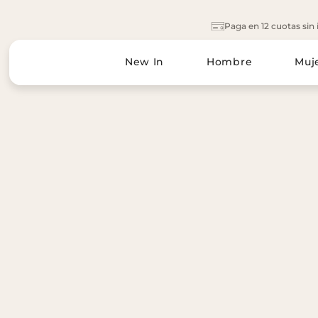
Ir
al
Paga en 12 cuotas sin 
contenido
New In
Hombre
Muj
CALZADO
CALZADO
CALZADO NIÑO
VESTUA
Botines
Botines
Z
Alpargatas
Zapatillas
M