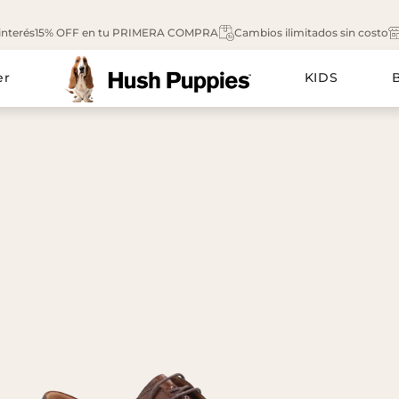
interés
15% OFF en tu PRIMERA COMPRA
Cambios ilimitados sin costo
er
KIDS
ACCESORIOS
ACCESORIOS
RIO NIÑO
Ver todo
CALZADO NIÑA
Ver todo
apatos
Zapatos
Billeteras
Alpargatas
Maletín y
ocasines
Zapatillas
Sandalias
Mochilas