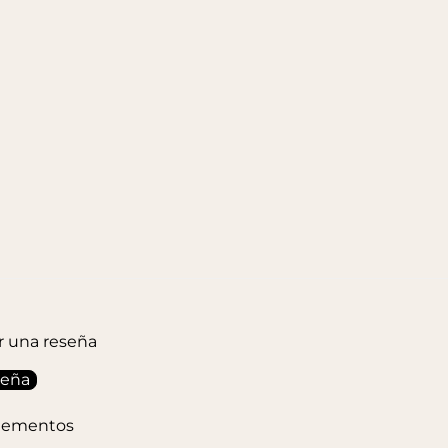
ir una reseña
seña
elementos