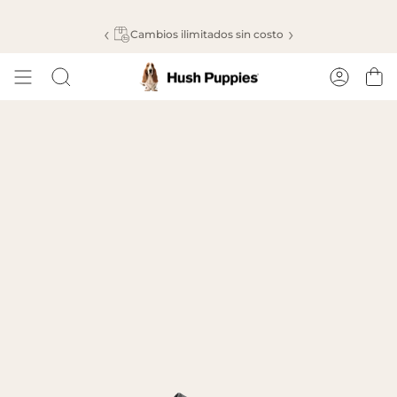
Ir
al
‹
›
Cambios ilimitados sin costo
contenido
Cuenta