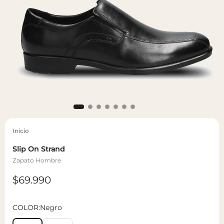
Inicio
Slip On Strand
Zapato Hombre
Precio
$69.990
regular
COLOR:
Negro