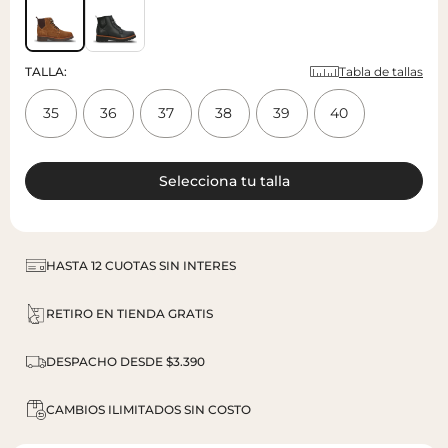
TALLA:
Tabla de tallas
35
36
37
38
39
40
Variante
Variante
Variante
Variante
Variante
Variante
agotada
agotada
agotada
agotada
agotada
agotada
o
o
o
o
o
o
no
no
no
no
no
no
Selecciona tu talla
disponible
disponible
disponible
disponible
disponible
disponible
HASTA 12 CUOTAS SIN INTERES
RETIRO EN TIENDA GRATIS
DESPACHO DESDE $3.390
CAMBIOS ILIMITADOS SIN COSTO