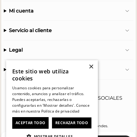
Mi cuenta
Servicio al cliente
Legal
×
Hush Puppies
Este sitio web utiliza
cookies
Usamos cookies para personalizar
contenido, anuncios y analizar el tráfico.
SÍGUENOS
EN NUESTRAS REDES SOCIALES
Puedes aceptarlas, rechazarlas o
configurarlas en 'Mostrar detalles'. Conoce
más en nuestra
Política de privacidad
Instagram
Facebook
TikTok
YouTube
ACEPTAR TODO
RECHAZAR TODO
Oficina: Av. Las Condes #11281 - Las Condes.
Revisa nuestras tiendas
aquí
MOSTRAR DETALLES