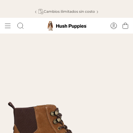
Ir
al
‹
›
Cambios ilimitados sin costo
contenido
Cuenta